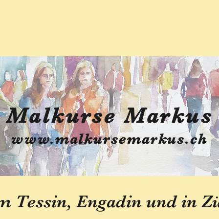
Malkurse Markus
www.malkursemarkus.ch
m Tessin, Engadin und in Z