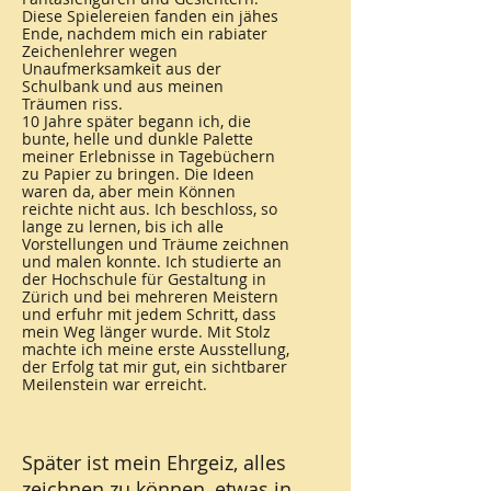
Diese Spielereien fanden ein jähes
Ende, nachdem mich ein rabiater
Zeichenlehrer wegen
Unaufmerksamkeit aus der
Schulbank und aus meinen
Träumen riss.
10 Jahre später begann ich, die
bunte, helle und dunkle Palette
meiner Erlebnisse in Tagebüchern
zu Papier zu bringen. Die Ideen
waren da, aber mein Können
reichte nicht aus. Ich beschloss, so
lange zu lernen, bis ich alle
Vorstellungen und Träume zeichnen
und malen konnte. Ich studierte an
der Hochschule für Gestaltung in
Zürich und bei mehreren Meistern
und erfuhr mit jedem Schritt, dass
mein Weg länger wurde. Mit Stolz
machte ich meine erste Ausstellung,
der Erfolg tat mir gut, ein sichtbarer
Meilenstein war erreicht.
Später ist mein Ehrgeiz, alles
zeichnen zu können, etwas in